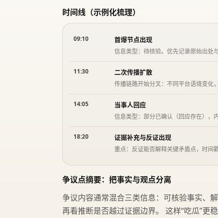
时间线（示例化梳理）
09:10
首爆节点出现
信息类型：待核验。优先记录原始出处
11:30
二次传播扩散
传播链路开始分叉：不同平台语境变化
14:05
当事人回应
信息类型：部分已确认（回应存在），
18:20
证据补充与反证出现
重点：反证能否解释关键矛盾点，时间
争议点摘要：把事实与观点分离
争议内容通常混合三类信息：可核验事实、解
再看推断是否越过证据边界。 这样“吃瓜”更