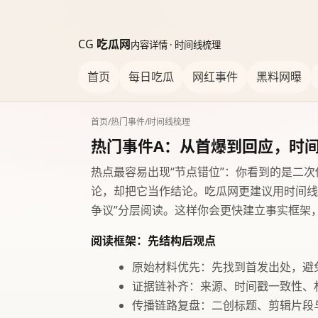
CG
吃瓜网
内容详情 · 时间线梳理
首页
每日吃瓜
网红事件
黑料网曝
首页
/
热门事件
/
时间线梳理
热门事件A：从首爆到回应，时
热点最容易出现“节点错位”：你看到的是二
论，却把它当作结论。吃瓜网更建议用时间线把事
争议”分层阅读。这样你会更快建立事实框架
阅读框架：先结构后观点
原始材料优先：先找到首发出处，避
证据链补齐：来源、时间戳一致性、
传播链路复盘：二创标题、剪辑片段